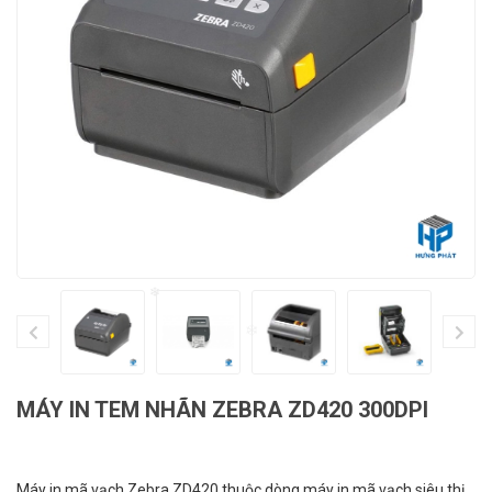
❄
❄
❄
MÁY IN TEM NHÃN ZEBRA ZD420 300DPI
Máy in mã vạch Zebra ZD420 thuộc dòng máy in mã vạch siêu thị