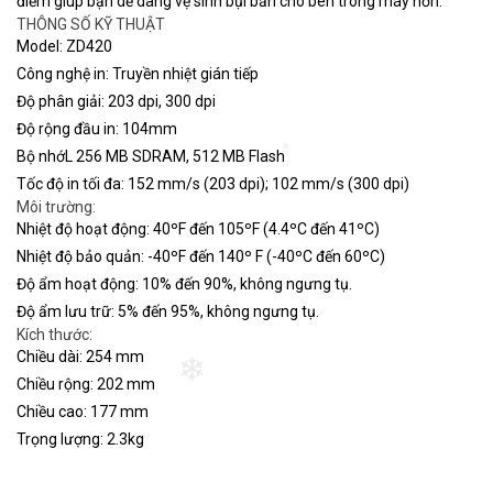
điểm giúp bạn dễ dàng vệ sinh bụi bẩn cho bên trong máy hơn.
THÔNG SỐ KỸ THUẬT
Model: ZD420
Công nghệ in: Truyền nhiệt gián tiếp
Độ phân giải: 203 dpi, 300 dpi
Độ rộng đầu in: 104mm
Bộ nhớL 256 MB SDRAM, 512 MB Flash
❄
Tốc độ in tối đa: 152 mm/s (203 dpi); 102 mm/s (300 dpi)
Môi trường:
Nhiệt độ hoạt động: 40ºF đến 105ºF (4.4ºC đến 41ºC)
Nhiệt độ bảo quản: -40ºF đến 140º F (-40ºC đến 60ºC)
Độ ẩm hoạt động: 10% đến 90%, không ngưng tụ.
Độ ẩm lưu trữ: 5% đến 95%, không ngưng tụ.
Kích thước:
Chiều dài: 254 mm
Chiều rộng: 202 mm
❄
Chiều cao: 177 mm
Trọng lượng: 2.3kg