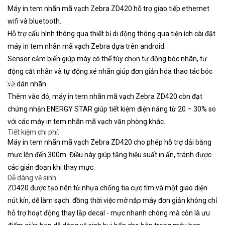
Máy in tem nhãn mã vạch Zebra ZD420 hỗ trợ giao tiếp ethernet
wifi và bluetooth.
Hỗ trợ cấu hình thông qua thiết bị di động thông qua tiện ích cài đặt
máy in tem nhãn mã vạch Zebra dựa trên android.
Sensor cảm biến giúp máy có thể tùy chọn tự động bóc nhãn, tự
động cắt nhãn và tự động xé nhãn giúp đơn giản hóa thao tác bóc
❄
và dán nhãn.
❄
Thêm vào đó, máy in tem nhãn mã vạch Zebra ZD420 còn đạt
chứng nhận ENERGY STAR giúp tiết kiệm điện năng từ 20 – 30% so
với các máy in tem nhãn mã vạch văn phòng khác.
Tiết kiệm chi phí:
Máy in tem nhãn mã vạch Zebra ZD420 cho phép hỗ trợ dải băng
mực lên đến 300m. Điều này giúp tăng hiệu suất in ấn, tránh được
các gián đoạn khi thay mực.
Dễ dàng vệ sinh:
❄
ZD420 được tạo nên từ nhựa chống tia cực tím và một giao diện
nút kín, dễ làm sạch. đồng thời việc mở nắp máy đơn giản không chỉ
hỗ trợ hoạt động thay lắp decal - mực nhanh chóng mà còn là ưu