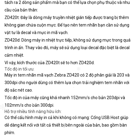
tách ra 2 dòng sản phẩm mà bạn có thể lựa chọn phụ thuộc và nhu
cầu của bản thân:
ZD420t: Đây là dòng máy truyền nhiệt gián tiếp được trang bị thêm
không gian chứa cuộn mực. Để tạo nên tem nhãn bạn cần sử dụng
vật tư là decal và mực in mã vạch.
ZD420d: Dòng máy in nhiệt trực tiếp, không sử dụng mực trong quá
trình in ấn. Thay vào đó, máy sẽ sử dụng loại decal đặc biệt là decal
cảm nhiệt.
Vì vậy, kích thước của ZD420t sẽ to hơn ZD420d.
Tốc độ in tối ưu:
❄
Máy in tem nhãn mã vạch Zebra ZD420 có 2 độ phân giải là 203 và
300dpi cho người dùng có thêm lựa chọn trải nghiệm tem nhãn với
độ sắc nét cao.
❄
Tốc độ in của máy cũng khá nhanh 152mm/s cho bản 203dpi và
102mm/s cho bản 300dpi.
❄
Hỗ trợ nhiều tính năng hữu ích:
❄
Có thể cấu hình máy in cả khi không có mạng: Cổng USB Host giúp
dễ dàng kết nối với tất cả thiết bị bên ngoài của bản, bao gồm bàn
phím.