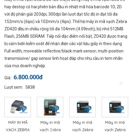
❄
hay destop có hai phiên bản đầu in nhiệt mã hóa barcode 1D, 2D
với độ phân giải 203dpi, 300dpi lần lượt đạt tốc độ in đạt tối đa
152mm/s (6ips) và 102mm/s (4ips). Thế hệ máy in mã vạch Zebra
ZD420 đều in chiều rộng tối đa 104mm (4.09inch), bộ nhớ 512MB
Flash, 256MB SDRAM. Tiếp nối đặc điểm nổi bật, ZD420 được trang
bị cảm biến kiểm soát để nhận điện các vật liệu giấy in theo dạng
Full width, moveable reflective/black mark sensor; multi-position
transmissive/ gap sensor linh hoạt đáp cho nhu cầu in tem nhãn
của mọi doanh nghiệp.
6.800.000đ
Giá:
❄
Lượt xem:
5838
❄
MÁY IN MÃ
Máy in mã
Máy in mã
Máy in mã
VẠCH ZEBRA
vạch Zebra
vạch Zebra
vạch Zebra