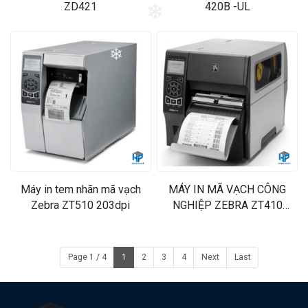
ZD421
420B -UL
❄
❄
Máy in tem nhãn mã vạch
MÁY IN MÃ VẠCH CÔNG
Zebra ZT510 203dpi
NGHIỆP ZEBRA ZT410
(600DPI)
Page 1 / 4
1
2
3
4
Next
Last