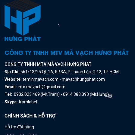
❄
CÔNG TY TNHH MTV MÃ VẠCH HƯNG PHÁT
CÔNG TY TNHH MTV MÃ VẠCH HƯNG PHÁT
Địa Chỉ:
561/13/25 QL.1A, KP.3A, P.Thạnh Lộc, Q.12, TP. HCM
Website:
teminmavach.com - mavachhungphat.com
Email:
info.mavach@gmail.com
Tel:
0932.023.469 (Mr.Trâm) - 0914.383.393 (Mr.Hưng)
❄
Skype:
tramlabel
CHÍNH SÁCH & HỖ TRỢ
Hỗ trợ đặt hàng