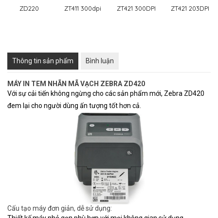
ZD220
ZT411 300dpi
ZT421 300DPI
ZT421 203DPI
❄
Thông tin sản phẩm
Bình luận
MÁY IN TEM NHÃN MÃ VẠCH ZEBRA ZD420
Với sự cải tiến không ngừng cho các sản phẩm mới, Zebra ZD420
đem lại cho người dùng ấn tượng tốt hơn cả.
Cấu tạo máy đơn giản, dễ sử dụng:
Thiết kế máy nhỏ gọn phù hợp với mọi không gian sử dụng.