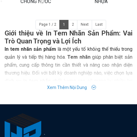
CHỐNG NƯỚC
NHỰA
❄
❄
Page 1 / 2
1
2
Next
Last
Giới thiệu về In Tem Nhãn Sản Phẩm: Vai
Trò Quan Trọng và Lợi Ích
In tem nhãn sản phẩm
là một yếu tố không thể thiếu trong
❄
quản lý và tiếp thị hàng hóa.
Tem nhãn
giúp phân biệt sản
phẩm, cung cấp thông tin cần thiết và nâng cao nhận diện
thương hiệu. Đối với bất kỳ doanh nghiệp nào, việc chọn lựa
dịch vụ in tem nhãn
chất lượng cao sẽ mang lại nhiều lợi
Xem Thêm Nội Dung
ích thiết thực và giúp tạo ra sự khác biệt trên thị trường.
Lợi ích của In Tem Nhãn Sản Phẩm: Tại
Sao Nên Chọn Tem Nhãn Chất Lượng?
Nhận diện Thương Hiệu Hiệu Quả
:
Tem nhãn
là công cụ
mạnh mẽ để xây dựng và củng cố
nhận diện thương hiệu
.
Một thiết kế tem nhãn đẹp mắt và chuyên nghiệp sẽ giúp
sản phẩm của bạn nổi bật và dễ dàng được nhận diện.