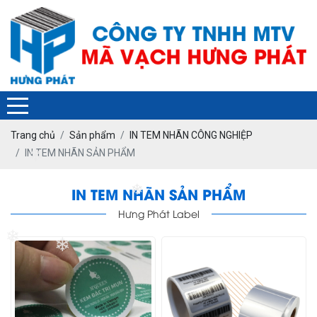
❄
Trang chủ
Sản phẩm
IN TEM NHÃN CÔNG NGHIỆP
IN TEM NHÃN SẢN PHẨM
❄
IN TEM NHÃN SẢN PHẨM
❄
Hưng Phát Label
❄
❄