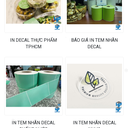
❄
IN DECAL THỰC PHẨM
BÁO GIÁ IN TEM NHÃN
❄
TPHCM
DECAL
❄
❄
❄
IN TEM NHÃN DECAL
IN TEM NHÃN DECAL
❄