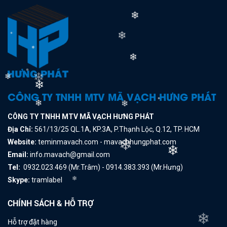
❄
❄
❄
❄
❄
❄
❄
❄
❄
CÔNG TY TNHH MTV MÃ VẠCH HƯNG PHÁT
❄
❄
❄
CÔNG TY TNHH MTV MÃ VẠCH HƯNG PHÁT
Địa Chỉ:
561/13/25 QL.1A, KP.3A, P.Thạnh Lộc, Q.12, TP. HCM
❄
Website:
teminmavach.com - mavachhungphat.com
❄
Email:
info.mavach@gmail.com
Tel:
0932.023.469 (Mr.Trâm) - 0914.383.393 (Mr.Hưng)
Skype:
tramlabel
❄
CHÍNH SÁCH & HỖ TRỢ
❄
Hỗ trợ đặt hàng