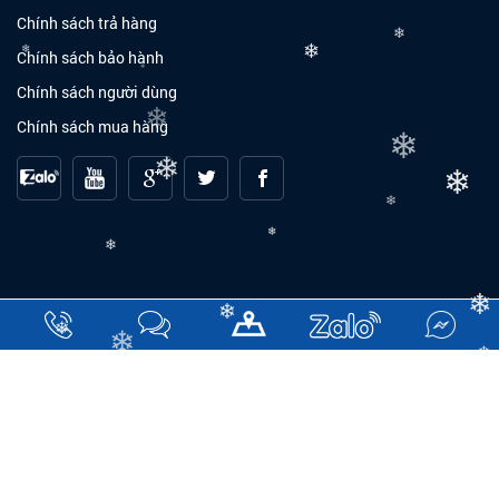
Chính sách trả hàng
❄
Chính sách bảo hành
❄
❄
❄
Chính sách người dùng
❄
Chính sách mua hàng
❄
❄
❄
❄
❄
❄
❄
❄
❄
❄
❄
2021 Copyright © Hưng Phát Label. Design by
Nina Co., Ltd
Đang online: 11
|
Tuần: 3701
|
Tháng: 4094
|
Tổng truy cập: 377978