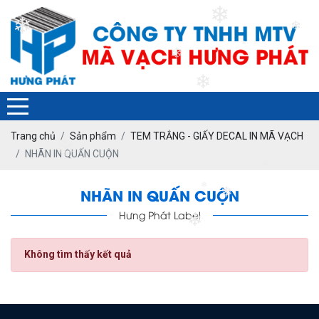
❄
❄
❄
❄
❄
❄
Trang chủ
Sản phẩm
TEM TRẮNG - GIẤY DECAL IN MÃ VẠCH
❄
NHÃN IN QUẤN CUỘN
❄
❄
NHÃN IN QUẤN CUỘN
❄
Hưng Phát Label
❄
Không tìm thấy kết quả