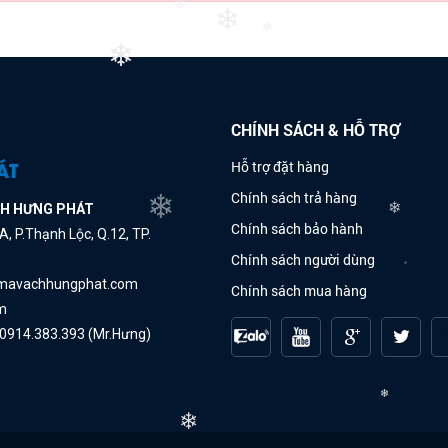
❄
❄
❄
❄
❄
CHÍNH SÁCH & HỖ TRỢ
ÁT
Hỗ trợ đặt hàng
Chính sách trả hàng
CH HƯNG PHÁT
❄
❄
Chính sách bảo hành
, P.Thạnh Lộc, Q.12, TP.
Chính sách người dùng
❄
 mavachhungphat.com
Chính sách mua hàng
m
 0914.383.393 (Mr.Hưng)
❄
❄