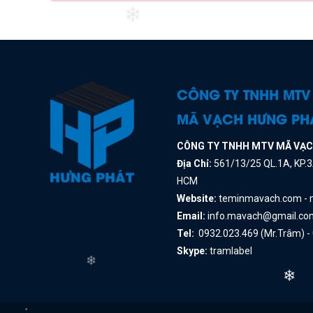
❄
CÔNG TY TNHH MTV
MÃ VẠCH HƯNG PH
CÔNG TY TNHH MTV MÃ VẠ
Địa Chỉ:
561/13/25 QL.1A, KP.3A
HCM
Website:
teminmavach.com -
Email:
info.mavach@gmail.co
Tel:
0932.023.469 (Mr.Trâm) -
Skype:
tramlabel
❄
❄
❄