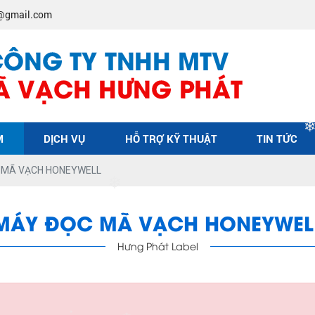
❄
@gmail.com
M
DỊCH VỤ
HỖ TRỢ KỸ THUẬT
TIN TỨC
 MÃ VẠCH HONEYWELL
❄
MÁY ĐỌC MÃ VẠCH HONEYWEL
Hưng Phát Label