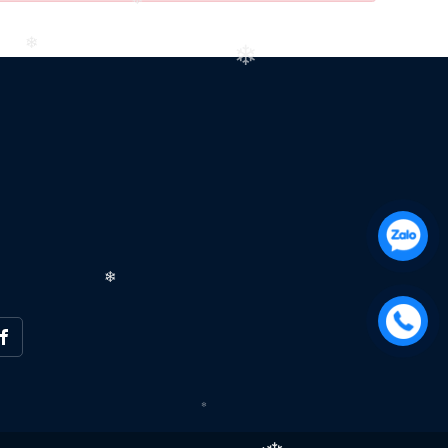
❄
❄
❄
❄
❄