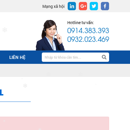
Mạng xã hội
Hotline tư vấn:
0914.383.393
❄
❄
0932.023.469
❄
LIÊN HỆ
❄
❄
❄
❄
L
❄
❄