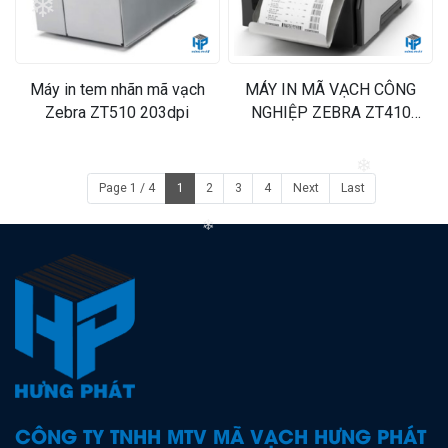
❄
Máy in tem nhãn mã vạch
MÁY IN MÃ VẠCH CÔNG
Zebra ZT510 203dpi
NGHIỆP ZEBRA ZT410
(600DPI)
❄
Page 1 / 4
1
2
3
4
Next
Last
❄
CÔNG TY TNHH MTV MÃ VẠCH HƯNG PHÁT