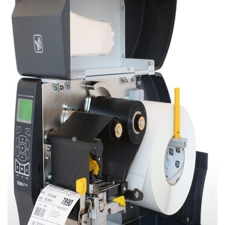
❄
❄
❄