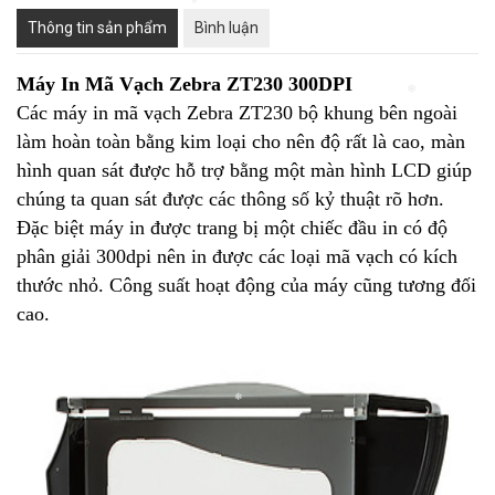
❄
Thông tin sản phẩm
Bình luận
Máy In Mã Vạch Zebra ZT230 300DPI
Các máy in mã vạch Zebra ZT230 bộ khung bên ngoài
❄
làm hoàn toàn bằng kim loại cho nên độ rất là cao, màn
hình quan sát được hỗ trợ bằng một màn hình LCD giúp
chúng ta quan sát được các thông số kỷ thuật rõ hơn.
Đặc biệt máy in được trang bị một chiếc đầu in có độ
phân giải 300dpi nên in được các loại mã vạch có kích
thước nhỏ. Công suất hoạt động của máy cũng tương đối
cao.
❄