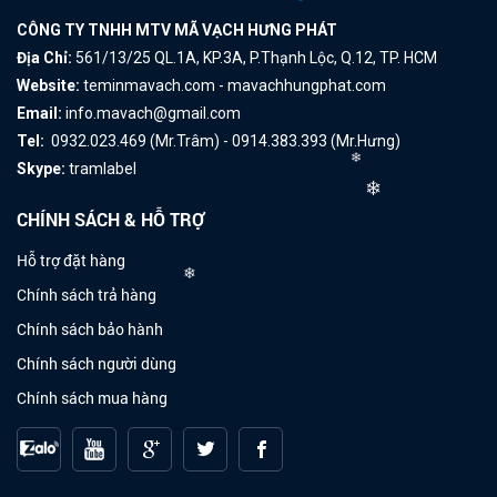
CÔNG TY TNHH MTV MÃ VẠCH HƯNG PHÁT
Địa Chỉ:
561/13/25 QL.1A, KP.3A, P.Thạnh Lộc, Q.12, TP. HCM
Website:
teminmavach.com - mavachhungphat.com
Email:
info.mavach@gmail.com
Tel:
0932.023.469 (Mr.Trâm) - 0914.383.393 (Mr.Hưng)
Skype:
tramlabel
CHÍNH SÁCH & HỖ TRỢ
❄
❄
Hỗ trợ đặt hàng
❄
Chính sách trả hàng
Chính sách bảo hành
Chính sách người dùng
Chính sách mua hàng