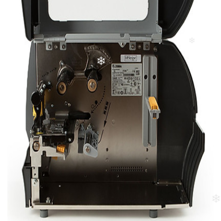
❄
❄
❄