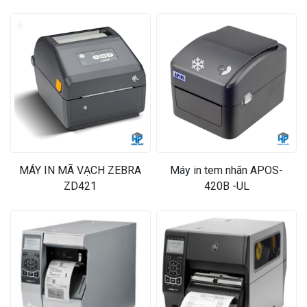
❄
❄
❄
MÁY IN MÃ VẠCH ZEBRA
Máy in tem nhãn APOS-
ZD421
420B -UL