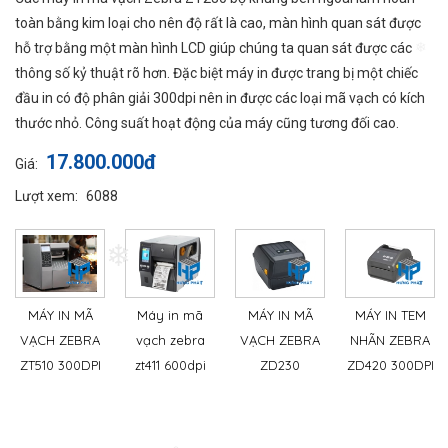
toàn bằng kim loại cho nên độ rất là cao, màn hình quan sát được
❄
hỗ trợ bằng một màn hình LCD giúp chúng ta quan sát được các
thông số kỷ thuật rõ hơn. Đặc biệt máy in được trang bị một chiếc
đầu in có độ phân giải 300dpi nên in được các loại mã vạch có kích
thước nhỏ. Công suất hoạt động của máy cũng tương đối cao.
17.800.000đ
Giá:
Lượt xem:
6088
❄
MÁY IN MÃ
Máy in mã
MÁY IN MÃ
MÁY IN TEM
VẠCH ZEBRA
vạch zebra
VẠCH ZEBRA
NHÃN ZEBRA
ZT510 300DPI
zt411 600dpi
ZD230
ZD420 300DPI