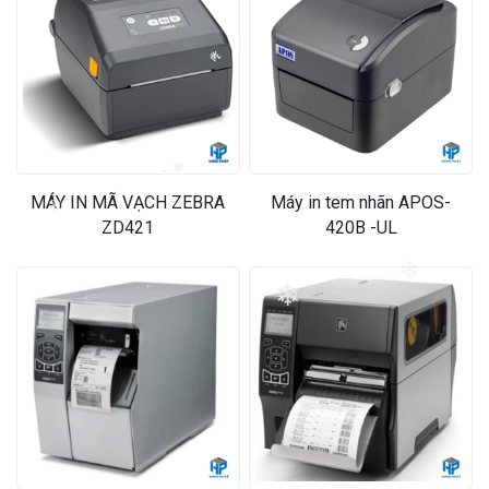
❄
❄
MÁY IN MÃ VẠCH ZEBRA
Máy in tem nhãn APOS-
❄
ZD421
420B -UL
❄
❄