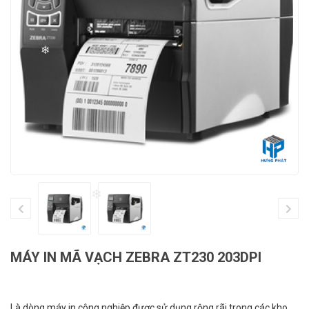
❄
❄
MÁY IN MÃ VẠCH ZEBRA ZT230 203DPI
Là dòng máy in công nghiệp được sử dụng rộng rãi trong các kho