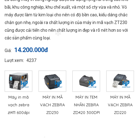
bãi, khu công nghiệp, khu chế xuất, và một số cty vừa và nhỏ. Vỏ
máy được làm từ kim loại cho nên có độ bền cao, kiểu dáng chắc
chắn gọn nhẹ, ngoài ra chất lượng in của máy in mã vạch ZT230
cũng được cải tiến cho nên chất lượng in đẹp và rõ nét hơn so với
❄
các sản phẩm cùng loại.
❄
14.200.000đ
Giá:
Lượt xem:
4237
Máy in mã
MÁY IN MÃ
MÁY IN TEM
MÁY IN MÃ
vạch zebra
VẠCH ZEBRA
NHÃN ZEBRA
VẠCH ZEBRA
zt411 600dpi
ZD230
ZD420 300DPI
ZD220