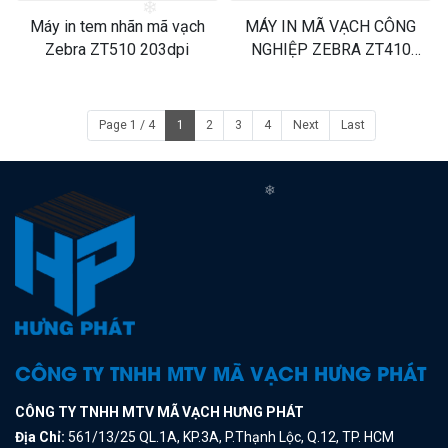
❄
Máy in tem nhãn mã vạch
MÁY IN MÃ VẠCH CÔNG
Zebra ZT510 203dpi
NGHIỆP ZEBRA ZT410
(600DPI)
Page 1 / 4
1
2
3
4
Next
Last
❄
CÔNG TY TNHH MTV MÃ VẠCH HƯNG PHÁT
CÔNG TY TNHH MTV MÃ VẠCH HƯNG PHÁT
Địa Chỉ:
561/13/25 QL.1A, KP.3A, P.Thạnh Lộc, Q.12, TP. HCM