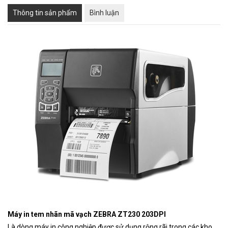
❄
Thông tin sản phẩm
Bình luận
Máy in tem nhãn mã vạch ZEBRA ZT230 203DPI
Là dòng máy in công nghiệp được sử dụng rộng rãi trong các kho