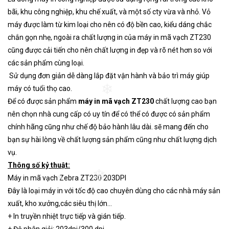
bãi, khu công nghiệp, khu chế xuất, và một số cty vừa và nhỏ. Vỏ
máy được làm từ kim loại cho nên có độ bền cao, kiểu dáng chắc
chắn gọn nhẹ, ngoài ra chất lượng in của máy in mã vạch ZT230
cũng được cải tiến cho nên chất lượng in đẹp và rõ nét hơn so với
các sản phẩm cùng loại.
Sử dụng đơn giản dễ dàng lắp đặt vận hành và bảo trì máy giúp
máy có tuổi thọ cao.
❄
Để có được sản phẩm
máy in mã vạch ZT230
chất lượng cao bạn
nên chọn nhà cung cấp có uy tín để có thể có được có sản phẩm
chính hãng cũng như chế độ bảo hành lâu dài. sẽ mang đến cho
bạn sự hài lòng về chất lượng sản phẩm cũng như chất lượng dịch
vụ.
Thông số kỷ thuật:
❄
Máy in mã vạch Zebra ZT230 203DPI
❄
Đây là loại máy in với tốc độ cao chuyên dùng cho các nhà máy sản
xuất, kho xưởng,các siêu thị lớn…
+ In truyền nhiệt trực tiếp và gián tiếp.
+ Độ phân giải: 203dpi/300 dpi