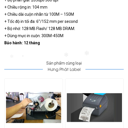
+ Chiều rộng in: 104 mm
+ Chiều dài cuộn nhãn từ 100M – 150M
+ Tốc độ in tối đa: 6”/152 mm per second
+ Bộ nhớ: 128 MB Flash/ 128 MB DRAM.
+ Dùng mực in cuộn: 300M-450M
Bảo hành:
12 tháng
❄
❄
❄
❄
Sản phẩm cùng loại
Hưng Phát Label
❄
❄