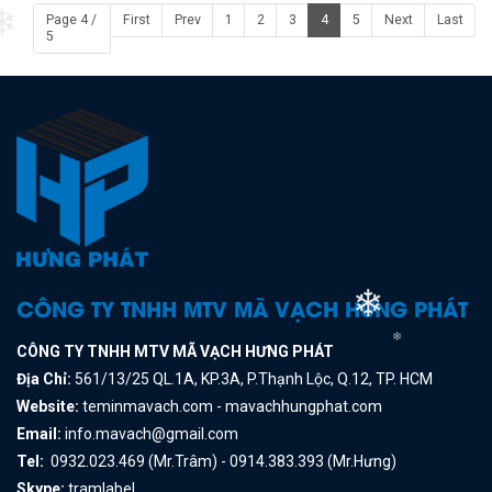
Page 4 /
First
Prev
1
2
3
4
5
Next
Last
❄
5
CÔNG TY TNHH MTV MÃ VẠCH HƯNG PHÁT
❄
CÔNG TY TNHH MTV MÃ VẠCH HƯNG PHÁT
❄
Địa Chỉ:
561/13/25 QL.1A, KP.3A, P.Thạnh Lộc, Q.12, TP. HCM
Website:
teminmavach.com - mavachhungphat.com
Email:
info.mavach@gmail.com
Tel:
0932.023.469 (Mr.Trâm) - 0914.383.393 (Mr.Hưng)
Skype:
tramlabel