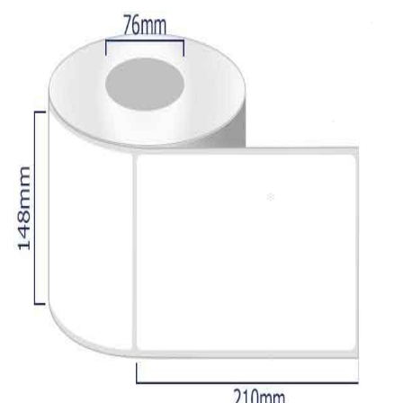
❄
❄
❄
❄