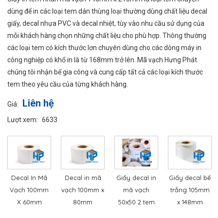
dùng để in các loại tem dán thùng loại thường dùng chất liệu decal
giấy, decal nhựa PVC và decal nhiệt, tùy vào nhu cầu sử dụng của
mỗi khách hàng chọn những chất liệu cho phù hợp. Thông thường
các loại tem có kích thước lơn chuyên dùng cho các dòng máy in
công nghiệp có khổ in là từ 168mm trở lên. Mã vạch Hưng Phát
chúng tôi nhận bế gia công và cung cấp tất cả các loại kích thước
tem theo yêu cầu của từng khách hàng.
Liên hệ
Giá:
Lượt xem:
6633
❄
Decal In Mã
Decal in mã
Giấy decal in
Giấy decal bế
Vạch 100mm
vạch 100mm x
mã vạch
trắng 105mm
X 60mm
80mm
50x50 2 tem
x 148mm