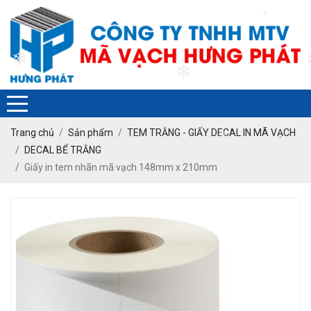
❄
❄
❄
Trang chủ
Sản phẩm
TEM TRẮNG - GIẤY DECAL IN MÃ VẠCH
❄
DECAL BỂ TRẮNG
Giấy in tem nhãn mã vạch 148mm x 210mm