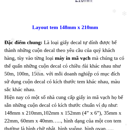
❄
❄
Layout tem 148mm x 210mm
Đặc điểm chung:
Là loại giấy decal tự dính được bế
❄
thành những cuộn decal theo yêu cầu của quý khách
hàng, tùy vào từng loại
máy in mã vạch
mà chúng ta có
thể quấn những cuộn decal có chiều dài khác nhau như
❄
50m, 100m, 150m. với mỗi doanh nghiệp có mục đích
❄
sử dụng cuộn decal có kích thước tem khác nhau, màu
sắc khác nhau.
Hiện nay có một số nhà cung cấp giấy in mã vạch họ bế
sẵn những cuộn decal có kích thước chuẩn ví dụ như:
148mm x 210mm,102mm x 152mm (4” x 6”), 35mm x
22mm, 60mm x 40mm….., hình dạng của một con tem
❄
thường là hình chữ nhật, hình vuông, hình ovan…..
❄
❄