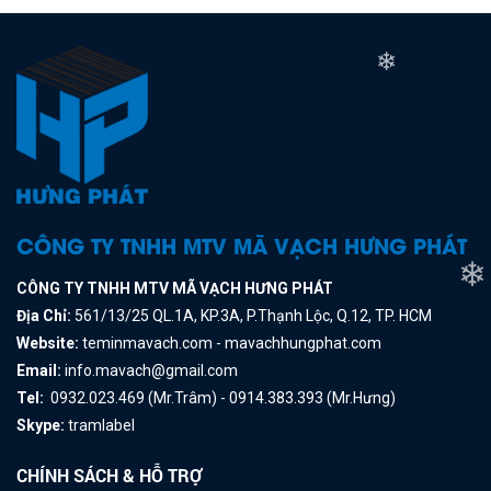
❄
CÔNG TY TNHH MTV MÃ VẠCH HƯNG PHÁT
CÔNG TY TNHH MTV MÃ VẠCH HƯNG PHÁT
Địa Chỉ:
561/13/25 QL.1A, KP.3A, P.Thạnh Lộc, Q.12, TP. HCM
Website:
teminmavach.com - mavachhungphat.com
❄
Email:
info.mavach@gmail.com
Tel:
0932.023.469 (Mr.Trâm) - 0914.383.393 (Mr.Hưng)
Skype:
tramlabel
CHÍNH SÁCH & HỖ TRỢ