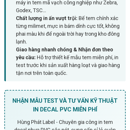
máy in tem mã vạch công nghiệp như Zebra,
Godex, TSC...
Chất lượng in ấn vượt trội:
Bế tem chính xác
từng milimet, mực in bám dính cực tốt, không
phai màu khi để ngoài trời hay trong kho đông
lạnh.
Giao hàng nhanh chóng & Nhận đơn theo
❄
yêu cầu:
Hỗ trợ thiết kế mẫu tem miễn phí, in
test trước khi sản xuất hàng loạt và giao hàng
tận nơi trên toàn quốc.
NHẬN MẪU TEST VÀ TƯ VẤN KỸ THUẬT
IN DECAL PVC MIỄN PHÍ
Hùng Phát Label - Chuyên gia công in tem
decal nhựa PVC sắc nét, cung cấp sỉ lẻ cuộn