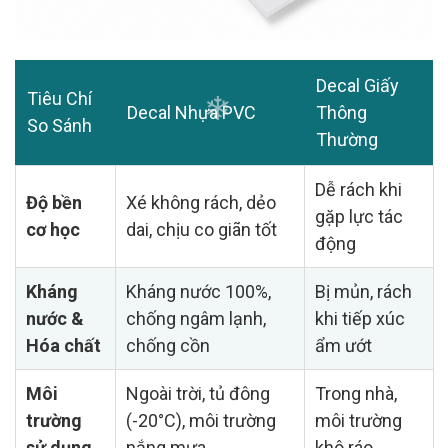
Decal Giấy
Tiêu Chí
Decal Nhựa PVC
Thông
So Sánh
Thường
Dễ rách khi
❄
Độ bền
Xé không rách, dẻo
gặp lực tác
cơ học
dai, chịu co giãn tốt
động
Kháng
Kháng nước 100%,
Bị mủn, rách
nước &
chống ngâm lạnh,
khi tiếp xúc
Hóa chất
chống cồn
ẩm ướt
Môi
Ngoài trời, tủ đông
Trong nhà,
trường
(-20°C), môi trường
môi trường
sử dụng
nắng mưa
khô ráo