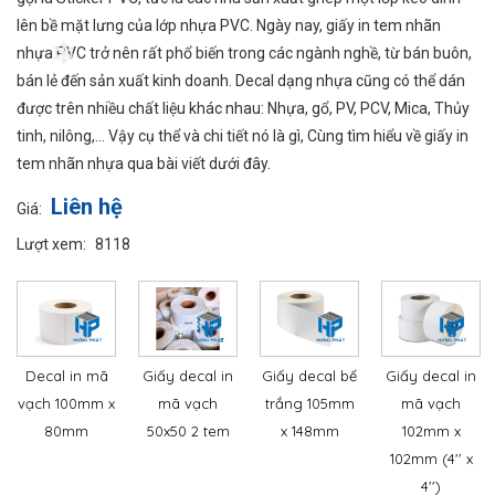
lên bề mặt lưng của lớp nhựa PVC. Ngày nay, giấy in tem nhãn
nhựa PVC trở nên rất phổ biến trong các ngành nghề, từ bán buôn,
bán lẻ đến sản xuất kinh doanh. Decal dạng nhựa cũng có thể dán
❄
được trên nhiều chất liệu khác nhau: Nhựa, gổ, PV, PCV, Mica, Thủy
tinh, nilông,… Vậy cụ thể và chi tiết nó là gì, Cùng tìm hiểu về giấy in
tem nhãn nhựa qua bài viết dưới đây.
❄
Liên hệ
Giá:
Lượt xem:
8118
Decal in mã
Giấy decal in
Giấy decal bế
Giấy decal in
vạch 100mm x
mã vạch
trắng 105mm
mã vạch
❄
❄
80mm
50x50 2 tem
x 148mm
102mm x
102mm (4'' x
4'')