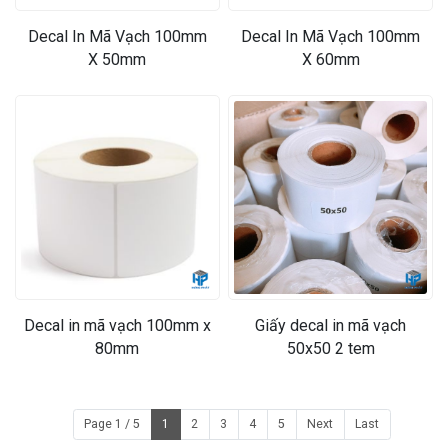
❄
Decal In Mã Vạch 100mm
Decal In Mã Vạch 100mm
X 50mm
X 60mm
Decal in mã vạch 100mm x
Giấy decal in mã vạch
80mm
50x50 2 tem
Page 1 / 5
1
2
3
4
5
Next
Last