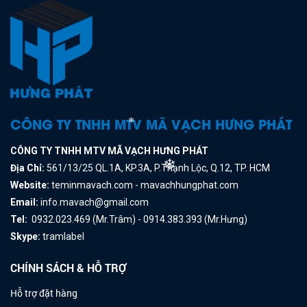
CÔNG TY TNHH MTV MÃ VẠCH HƯNG PHÁT
❄
CÔNG TY TNHH MTV MÃ VẠCH HƯNG PHÁT
Địa Chỉ:
561/13/25 QL.1A, KP.3A, P.Thạnh Lộc, Q.12, TP. HCM
❄
Website:
teminmavach.com - mavachhungphat.com
Email:
info.mavach@gmail.com
Tel:
0932.023.469 (Mr.Trâm) - 0914.383.393 (Mr.Hưng)
Skype:
tramlabel
CHÍNH SÁCH & HỖ TRỢ
Hỗ trợ đặt hàng