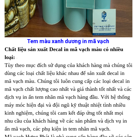
❄
Tem màu xanh dương in mã vạch
Chất liệu sản xuất Decal in mã vạch màu có nhiều
loại:
Tùy theo mục đích sử dụng của khách hàng mà chúng tôi
❄
dùng các loại chất liệu khác nhau để sản xuất decal in
mã vạch màu. Chúng tôi luôn cung cấp các loại decal in
❄
mã vạch chất lượng cao nhất và giá thành tốt nhất và các
dịch vụ in ấn tem nhãn mã vạch hàng đầu. Với hệ thống
máy móc hiện đại và đội ngũ kỹ thuật nhiệt tình nhiều
kinh nghiệm, chúng tôi cam kết đáp ứng tốt nhất mọi
nhu cầu của khách hàng về các sản phẩm và dịch vụ in
ấn mã vạch, các phụ kiện in tem nhãn mã vạch.
Mã vạch Hưng Phát là nhà cung cấp hàng đầu về các sản