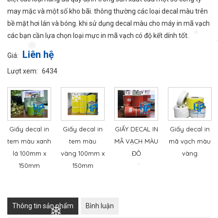
may mặc và một số kho bãi. thông thường các loại decal màu trên
bề mặt hơi lán và bóng. khi sử dụng decal màu cho máy in mã vạch
các bạn cần lựa chọn loại mực in mã vạch có độ kết dính tốt.
❄
❄
Liên hệ
Giá:
❄
Lượt xem:
6434
❄
❄
Giấy decal in
Giấy decal in
GIẤY DECAL IN
Giấy decal in
tem màu xanh
tem màu
MÃ VẠCH MÀU
mã vạch màu
lá 100mm x
vàng 100mm x
ĐỎ
vàng
150mm
150mm
❄
Thông tin sản phẩm
Bình luận
❄