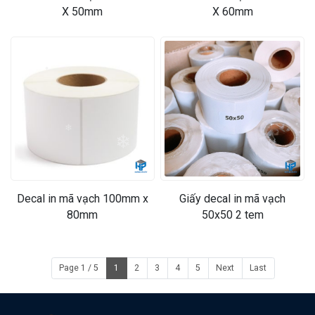
X 50mm
X 60mm
❄
❄
❄
Decal in mã vạch 100mm x
Giấy decal in mã vạch
80mm
50x50 2 tem
Page 1 / 5
1
2
3
4
5
Next
Last