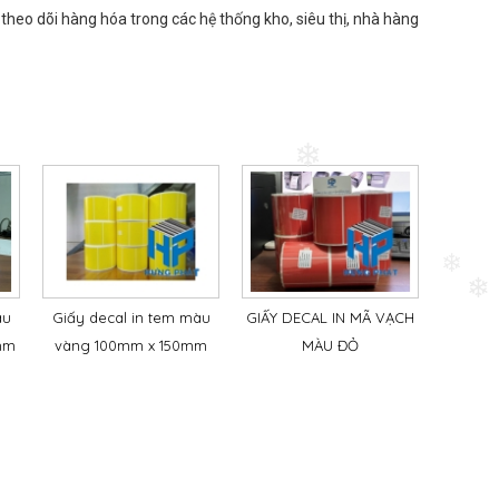
 theo dõi hàng hóa trong các hệ thống kho, siêu thị, nhà hàng
❄
❄
àu
Giấy decal in tem màu
GIẤY DECAL IN MÃ VẠCH
Giấy d
mm
vàng 100mm x 150mm
MÀU ĐỎ