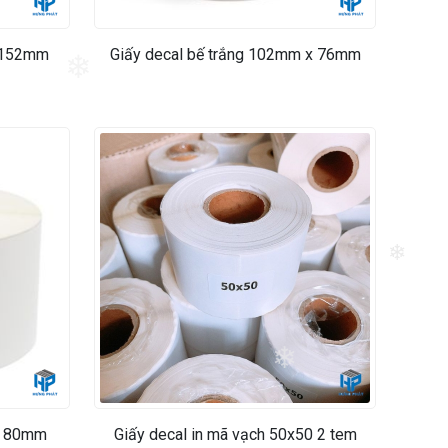
❄
 152mm
Giấy decal bế trắng 102mm x 76mm
❄
❄
❄
❄
x 80mm
Giấy decal in mã vạch 50x50 2 tem