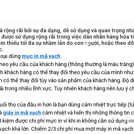
 rộng rãi bởi sự đa dạng, dễ sử dụng và quan trọng nhấ
u được sử dụng rộng rãi trong việc dán nhãn hàng hóa ti
 thiểu tối đa sự nhầm lẫn do con người, hoặc theo dõi
c.
 loại dùng
mực in mã vạch
❄
theo yêu cầu của khách hàng (thông thường là màu trắng)
h khách hàng có thể thay đổi theo yêu cầu của mình như:
nh có thể thay đổi tùy vào sản phẩm của khách hàng. Độ d
i trong nhiều lĩnh vực. Tuy nhiên khách hàng nên lưu 
❄
ổi thọ của đầu in hơn là bạn dùng cảm nhiệt trực tiếp (
và
giấy in mã vạch
cảm nhiệt và hiển thị những thông tin c
t kiệm được chi phí mực in vì khi in không cần sử dụng mự
❄
 vạch khá lớn. Chiếm 2/3 chi phí mua một máy in mã vạch