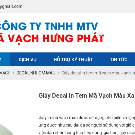
@gmail.com
❄
❄
M
DỊCH VỤ
HỖ TRỢ KỸ THUẬT
TIN TỨC
 VẠCH
DECAL NHUỘM MÀU
Giấy decal in tem mã vạch màu xanh
Giấy Decal In Tem Mã Vạch Màu 
Giấy in mã vạch màu được sử dụng phổ biến và rộng 
ứng được nhu cầu đại đa số người sử dụng với giá c
việc dán nhãn hàng hóa tiêu dùng, giá bán, quy cá