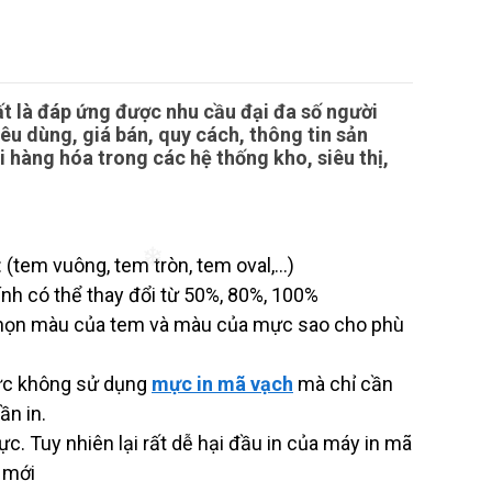
t là đáp ứng được nhu cầu đại đa số người
êu dùng, giá bán, quy cách, thông tin sản
 hàng hóa trong các hệ thống kho, siêu thị,
 (tem vuông, tem tròn, tem oval,…)
ính có thể thay đổi từ 50%, 80%, 100%
ý chọn màu của tem và màu của mực sao cho phù
❄
tức không sử dụng
mực in mã vạch
mà chỉ cần
ần in.
c. Tuy nhiên lại rất dễ hại đầu in của máy in mã
 mới