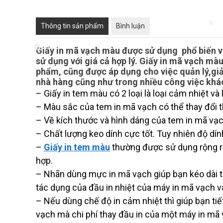
❄
Thông tin sản phẩm
Bình luận
❄
Giấy in mã vạch màu được sử dụng phổ biến và
sử dụng với giá cả hợp lý. Giấy in mã vạch mà
phẩm, cũng được áp dụng cho việc quản lý,giảm
nhà hàng cũng như trong nhiều công việc khá
❄
– Giấy in tem màu có 2 loại là loại cảm nhiệt và
– Màu sắc của tem in mã vạch có thể thay đổi 
– Về kích thước và hình dáng của tem in mã vạc
– Chất lượng keo dính cực tốt. Tuy nhiên độ dí
–
Giấy in tem màu
thường được sử dụng rộng rã
hợp.
– Nhãn dùng mực in mã vạch giúp bạn kéo dài tu
tác dụng của đầu in nhiệt của máy in mã vạch 
– Nếu dùng chế độ in cảm nhiệt thì giúp bạn tiế
vạch mà chi phí thay đầu in của một máy in mã