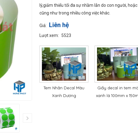
lý,giảm thiểu tối đa sự nhầm lẫn do con người, hoặc
cũng như trong nhiều công việc khác.
Liên hệ
Giá:
Lượt xem:
5523
decal màu xanh
Tem Nhãn Decal Màu
Giấy decal in tem m
 100mm x 150mm
Xanh Dương
xanh lá 100mm x 150