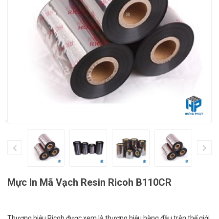
❄
❄
❄
Mực In Mã Vạch Resin Ricoh B110CR
Thương hiệu Ricoh được xem là thương hiệu hàng đầu trên thế giới