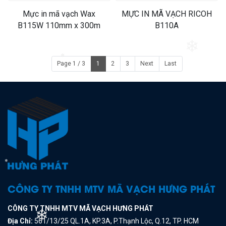
Mực in mã vạch Wax
MỰC IN MÃ VẠCH RICOH
B115W 110mm x 300m
B110A
Page 1 / 3
1
2
3
Next
Last
❄
❄
❄
CÔNG TY TNHH MTV MÃ VẠCH HƯNG PHÁT
CÔNG TY TNHH MTV MÃ VẠCH HƯNG PHÁT
Địa Chỉ:
561/13/25 QL.1A, KP.3A, P.Thạnh Lộc, Q.12, TP. HCM