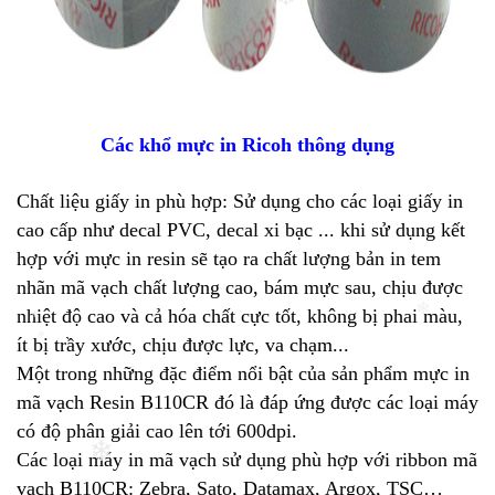
❄
❄
Các khổ mực in Ricoh thông dụng
Chất liệu giấy in phù hợp: Sử dụng cho các loại giấy in
cao cấp như decal PVC, decal xi bạc ... khi sử dụng kết
hợp với mực in resin sẽ tạo ra chất lượng bản in tem
nhãn mã vạch chất lượng cao, bám mực sau, chịu được
nhiệt độ cao và cả hóa chất cực tốt, không bị phai màu,
ít bị trầy xước, chịu được lực, va chạm...
❄
Một trong những đặc điểm nổi bật của sản phẩm mực in
❄
mã vạch Resin B110CR đó là đáp ứng được các loại máy
có độ phân giải cao lên tới 600dpi.
Các loại máy in mã vạch sử dụng phù hợp với ribbon mã
vạch B110CR: Zebra, Sato, Datamax, Argox, TSC…