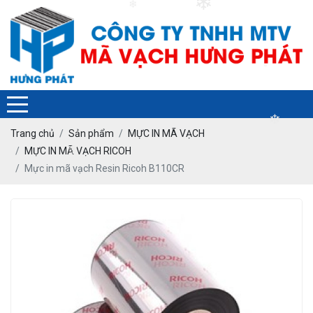
❄
❄
❄
Trang chủ
Sản phẩm
MỰC IN MÃ VẠCH
❄
MỰC IN MÃ VẠCH RICOH
Mực in mã vạch Resin Ricoh B110CR
❄