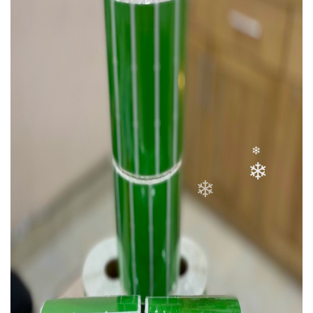
❄
❄
❄