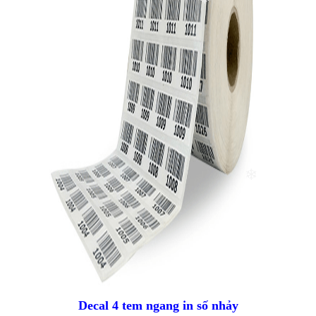
❄
❄
❄
Decal 4 tem ngang in số nhảy