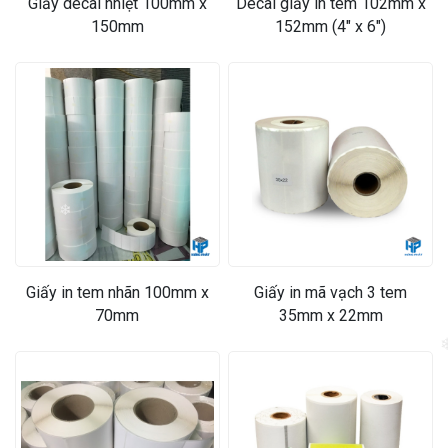
Giấy decal nhiệt 100mm x
Decal giấy in tem 102mm x
150mm
152mm (4" x 6")
❄
Giấy in tem nhãn 100mm x
Giấy in mã vạch 3 tem
70mm
35mm x 22mm
❄