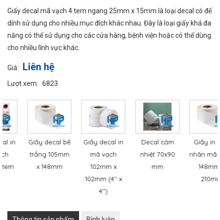
Giấy decal mã vạch 4 tem ngang 25mm x 15mm là loại decal có đế
❄
dính sử dụng cho nhiều mục đích khác nhau. Đây là loại giấy khá đa
năng có thể sử dụng cho các cửa hàng, bệnh viện hoặc có thể dùng
cho nhiều lĩnh vực khác.
Liên hệ
Giá:
Lượt xem:
6823
Giấy decal bế
Giấy decal in
Decal cảm
Giấy in tem
trắng 105mm
mã vạch
nhiệt 70x90
nhãn mã vạch
x 148mm
102mm x
mm
148mm x
102mm (4'' x
210mm
4'')
Thông tin sản phẩm
Bình luận