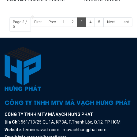
❄
Page 3 /
First
Prev
1
2
3
4
5
Next
Last
❄
5
CÔNG TY TNHH MTV MÃ VẠCH HƯNG PHÁT
CÔNG TY TNHH MTV MÃ VẠCH HƯNG PHÁT
Địa Chỉ:
561/13/25 QL.1A, KP.3A, P.Thạnh Lộc, Q.12, TP. HCM
Website:
teminmavach.com - mavachhungphat.com