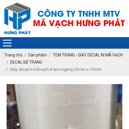
❄
Trang chủ
Sản phẩm
TEM TRẮNG - GIẤY DECAL IN MÃ VẠCH
DECAL BỂ TRẮNG
Giấy decal in mã vạch 4 tem ngang 25mm x 15mm
❄