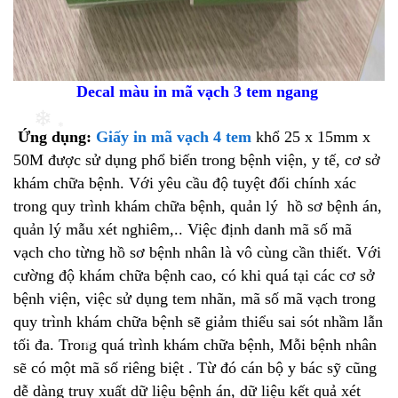
Decal màu in mã vạch 3 tem ngang
Ứng dụng:
Giấy in mã vạch 4 tem
khổ 25 x 15mm x
50M được sử dụng phổ biến trong bệnh viện, y tế, cơ sở
❄
❄
khám chữa bệnh. Với yêu cầu độ tuyệt đối chính xác
trong quy trình khám chữa bệnh, quản lý hồ sơ bệnh án,
quản lý mẫu xét nghiêm,.. Việc định danh mã số mã
vạch cho từng hồ sơ bệnh nhân là vô cùng cần thiết. Với
cường độ khám chữa bệnh cao, có khi quá tại các cơ sở
bệnh viện, việc sử dụng tem nhãn, mã số mã vạch trong
quy trình khám chữa bệnh sẽ giảm thiểu sai sót nhầm lẫn
tối đa. Trong quá trình khám chữa bệnh, Mỗi bệnh nhân
sẽ có một mã số riêng biệt . Từ đó cán bộ y bác sỹ cũng
❄
dễ dàng truy xuất dữ liệu bệnh án, dữ liệu kết quả xét